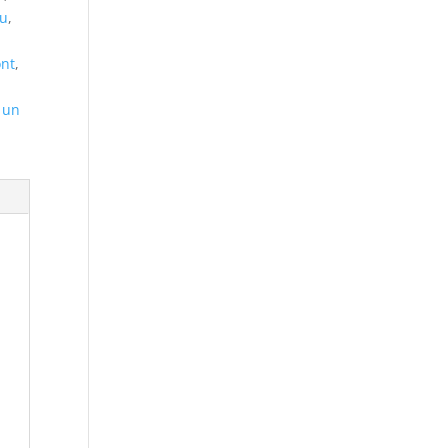
eu
,
nt
,
,
,
un