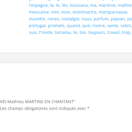
l'espagne
,
la
,
le
,
les
,
louisiana
,
ma
,
martinie
,
mathi
mexicaine
,
min
,
mon
,
montmartre
,
montparnasse
,
musette
,
noces
,
nostalgie
,
nous
,
parfum
,
paysan
,
po
portugal
,
promets
,
quand
,
que
,
riviere
,
sante
,
soleil
suis
,
t'invite
,
tamalou
,
te
,
ton
,
toujours
,
travail
,
trop
ur “DVD-Mathieu MARTINE-EN CHANTANT”
Les champs obligatoires sont indiqués avec
*