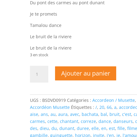
Du pont des carmes au pont dunant
Je te promets
Tamalou dance
Le bruit de la riviere
Le bruit de la riviere
3 en stock
quantité
Ajouter au panier
de
DVD-
Mathieu
MARTINE-
UGS :
BSDVD0919
Catégories :
Accordeon / Musette
EN
Accordéon Musette
Étiquettes :
/
,
20
,
66
,
a
,
accorde
CHANTANT
aise
,
ans
,
au
,
aura
,
avec
,
bachata
,
bal
,
bruit
,
c'est
,
c
carmes
,
cette
,
chantant
,
correze
,
dance
,
danseurs
,
des
,
dieu
,
du
,
dunant
,
duree
,
elle
,
en
,
est
,
fille
,
film
gambille
,
guinguette
,
horizon
,
invite
,
j'en
,
je
,
l'amou