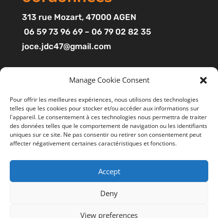
313
rue Mozart
, 47000 AGEN
06 59 73 96 69 – 06 79 02 82 35
joce.jdc47@gmail.com
Pages
Manage Cookie Consent
Boutique
Pour offrir les meilleures expériences, nous utilisons des technologies
telles que les cookies pour stocker et/ou accéder aux informations sur
Mon compte
l'appareil. Le consentement à ces technologies nous permettra de traiter
Contact
des données telles que le comportement de navigation ou les identifiants
uniques sur ce site. Ne pas consentir ou retirer son consentement peut
affecter négativement certaines caractéristiques et fonctions.
Liens utiles
Accept
Mentions légales
Ce site utilise des cookies pour améliorer votre
expérience. En cliquant sur “ACCEPTER”, vous consentez à
CGV
Deny
l'utilisation de tous les cookies. Vous pouvez suivre le lien
Politiques de confidentialité
"Cookie Settings" gérer les options de navigation.
View preferences