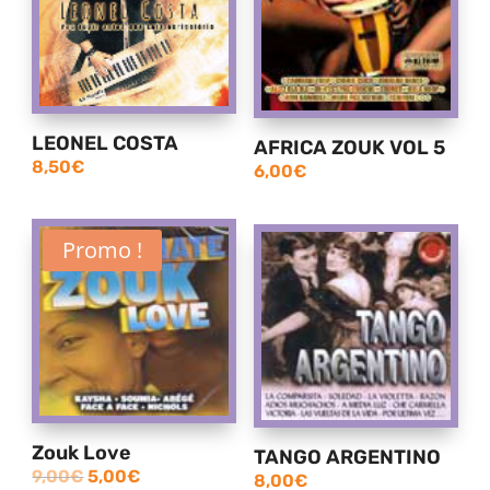
LEONEL COSTA
AFRICA ZOUK VOL 5
8,50
€
6,00
€
Promo !
Zouk Love
TANGO ARGENTINO
Le
Le
9,00
€
5,00
€
8,00
€
prix
prix