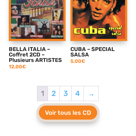
BELLA ITALIA –
CUBA – SPECIAL
Coffret 2CD –
SALSA
Plusieurs ARTISTES
5,00
€
12,00
€
1
2
3
4
→
Voir tous les CD