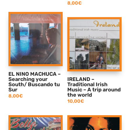
8,00
€
EL NINO MACHUCA –
Searching your
IRELAND –
South/ Buscando tu
Traditional Irish
Sur
Music – A trip around
the world
8,00
€
10,00
€