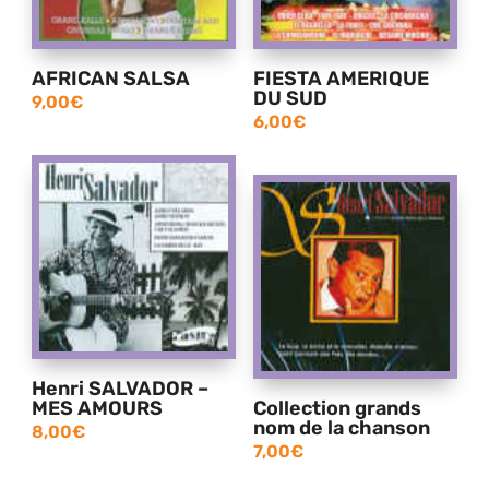
AFRICAN SALSA
FIESTA AMERIQUE
DU SUD
9,00
€
6,00
€
Henri SALVADOR –
MES AMOURS
Collection grands
nom de la chanson
8,00
€
7,00
€