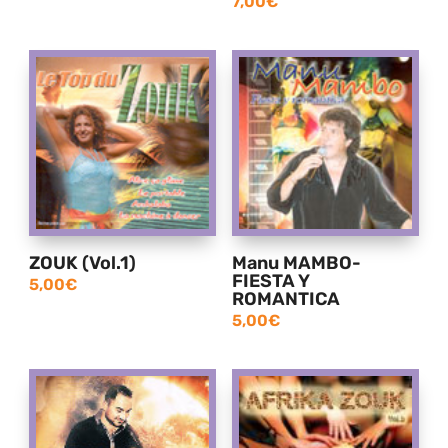
7,00
€
ZOUK (Vol.1)
Manu MAMBO-
FIESTA Y
5,00
€
ROMANTICA
5,00
€