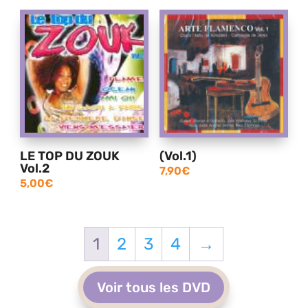
LE TOP DU ZOUK
(Vol.1)
Vol.2
7,90
€
5,00
€
1
2
3
4
→
Voir tous les DVD