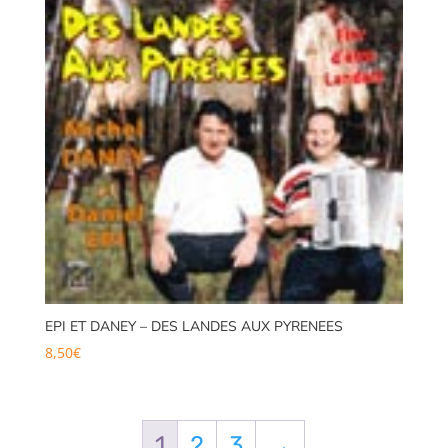
EPI ET DANEY – DES LANDES AUX PYRENEES
8,50
€
1
2
3
→