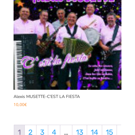
Alexis MUSETTE-C’EST LA FIESTA
10,00
€
1
2
3
4
…
13
14
15