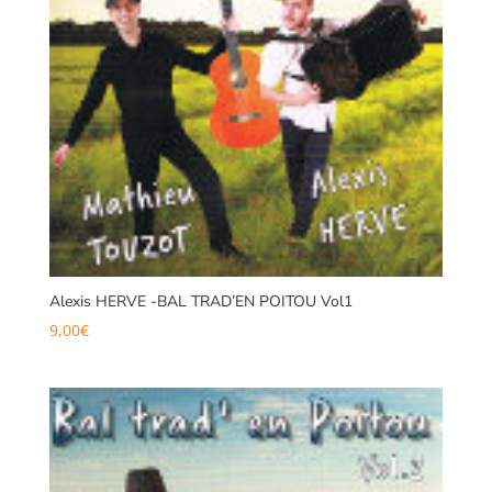
Alexis HERVE -BAL TRAD’EN POITOU Vol1
9,00
€