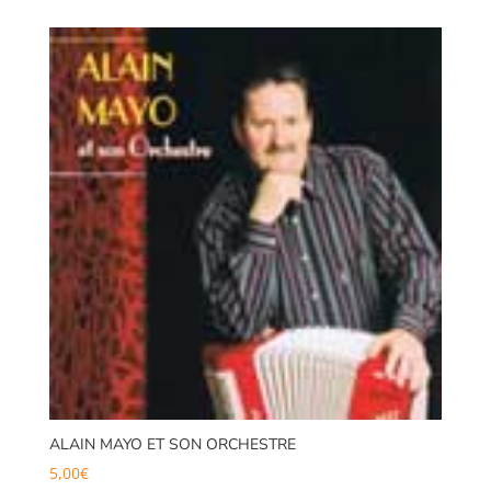
initial
actuel
était :
est :
8,50€.
7,00€.
ALAIN MAYO ET SON ORCHESTRE
5,00
€