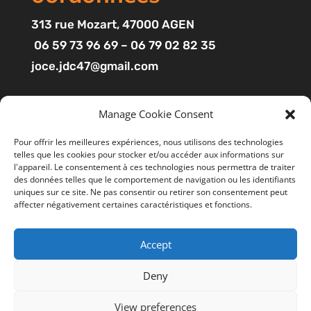
313
rue Mozart
, 47000 AGEN
06 59 73 96 69 – 06 79 02 82 35
joce.jdc47@gmail.com
Pages
Manage Cookie Consent
Boutique
Pour offrir les meilleures expériences, nous utilisons des technologies
telles que les cookies pour stocker et/ou accéder aux informations sur
Mon compte
l'appareil. Le consentement à ces technologies nous permettra de traiter
Contact
des données telles que le comportement de navigation ou les identifiants
uniques sur ce site. Ne pas consentir ou retirer son consentement peut
affecter négativement certaines caractéristiques et fonctions.
Liens utiles
Accept
Mentions légales
Ce site utilise des cookies pour améliorer votre
expérience. En cliquant sur “ACCEPTER”, vous consentez à
CGV
Deny
l'utilisation de tous les cookies. Vous pouvez suivre le lien
Politiques de confidentialité
"Cookie Settings" gérer les options de navigation.
View preferences