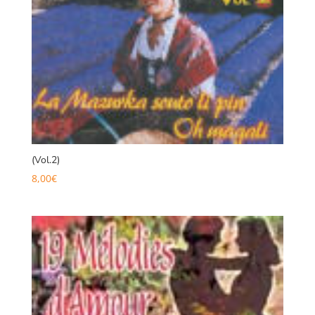
(Vol.2)
8,00
€