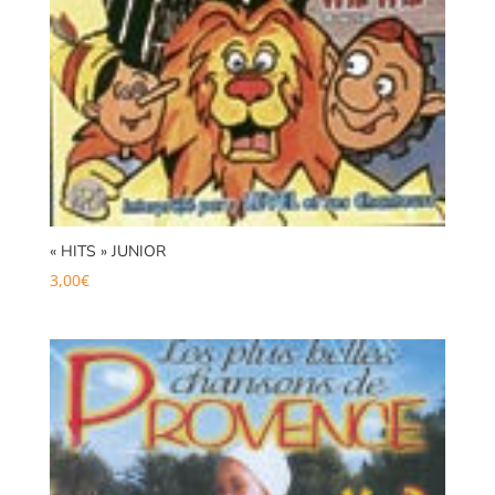
« HITS » JUNIOR
3,00
€