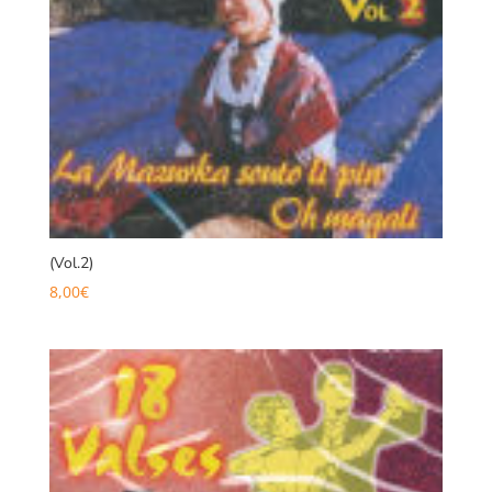
(Vol.2)
8,00
€