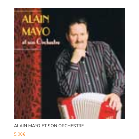
initial
actuel
était :
est :
8,50€.
7,00€.
ALAIN MAYO ET SON ORCHESTRE
5,00
€