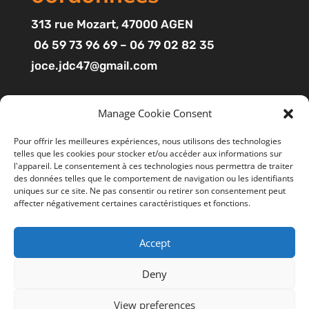
313
rue Mozart
, 47000 AGEN
06 59 73 96 69 – 06 79 02 82 35
joce.jdc47@gmail.com
Pages
Manage Cookie Consent
Boutique
Pour offrir les meilleures expériences, nous utilisons des technologies
telles que les cookies pour stocker et/ou accéder aux informations sur
Mon compte
l'appareil. Le consentement à ces technologies nous permettra de traiter
Contact
des données telles que le comportement de navigation ou les identifiants
uniques sur ce site. Ne pas consentir ou retirer son consentement peut
affecter négativement certaines caractéristiques et fonctions.
Liens utiles
Accept
Mentions légales
Ce site utilise des cookies pour améliorer votre
expérience. En cliquant sur “ACCEPTER”, vous consentez à
CGV
Deny
l'utilisation de tous les cookies. Vous pouvez suivre le lien
Politiques de confidentialité
"Cookie Settings" gérer les options de navigation.
View preferences