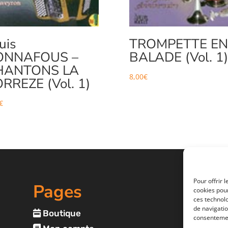
uis
TROMPETTE EN
ONNAFOUS –
BALADE (Vol. 1)
HANTONS LA
8,00
€
RREZE (Vol. 1)
€
Pour offrir 
Pages
cookies pour
ces technol
de navigatio
Boutique
consentemen