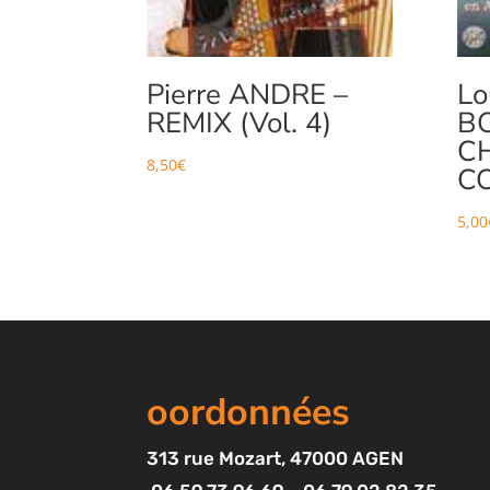
Pierre ANDRE –
Lo
REMIX (Vol. 4)
B
C
8,50
€
CO
5,00
oordonnées
313
rue Mozart
, 47000 AGEN