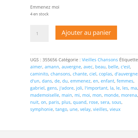
Emmenez moi
4 en stock
quantité
Ajouter au panier
de
Gabriel
AMANN
-
UGS :
355656
Catégorie :
Vieilles Chansons
Étiquette
QUAND
aimer
,
amann
,
auvergne
,
avec
,
beau
,
belle
,
c'est
,
ON
caminito
,
chansons
,
chante
,
ciel
,
coplas
,
d'auvergne
SERA
d'un
,
dans
,
de
,
du
,
emmenez
,
en
,
enfant
,
femmes
,
VIEUX
gabriel
,
gens
,
j'adore
,
joli
,
l'important
,
la
,
le
,
les
,
ma
mademoiselle
,
main
,
mi
,
moi
,
mon
,
monde
,
morena
nuit
,
on
,
paris
,
plus
,
quand
,
rose
,
sera
,
sous
,
symphonie
,
tango
,
une
,
velay
,
vieilles
,
vieux