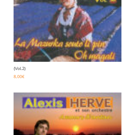
(Vol.2)
8,00
€