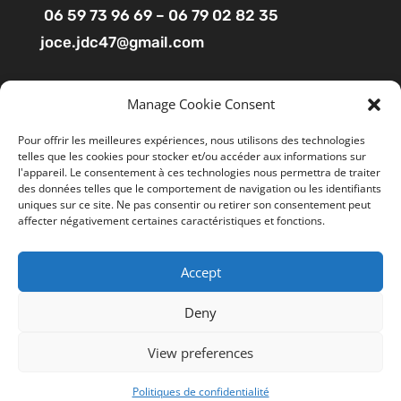
06 59 73 96 69 – 06 79 02 82 35
joce.jdc47@gmail.com
Pages
Manage Cookie Consent
Boutique
Pour offrir les meilleures expériences, nous utilisons des technologies
telles que les cookies pour stocker et/ou accéder aux informations sur
Mon compte
l'appareil. Le consentement à ces technologies nous permettra de traiter
Contact
des données telles que le comportement de navigation ou les identifiants
uniques sur ce site. Ne pas consentir ou retirer son consentement peut
affecter négativement certaines caractéristiques et fonctions.
Liens utiles
Accept
Mentions légales
Ce site utilise des cookies pour améliorer votre
expérience. En cliquant sur “ACCEPTER”, vous consentez à
CGV
Deny
l'utilisation de tous les cookies. Vous pouvez suivre le lien
Politiques de confidentialité
"Cookie Settings" gérer les options de navigation.
View preferences
Cookie Settings
REJETER
TOUT ACCEPTER
Politiques de confidentialité