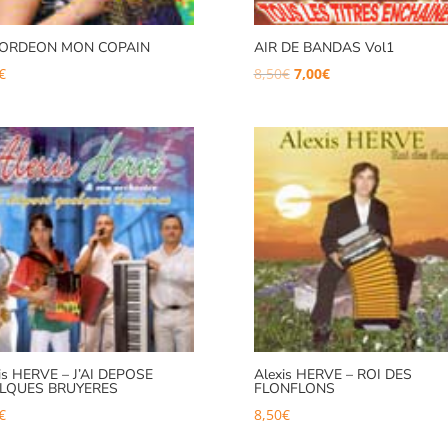
ORDEON MON COPAIN
AIR DE BANDAS Vol1
Le
Le
€
8,50
€
7,00
€
prix
prix
initial
actuel
était :
est :
8,50€.
7,00€.
is HERVE – J’AI DEPOSE
Alexis HERVE – ROI DES
LQUES BRUYERES
FLONFLONS
€
8,50
€