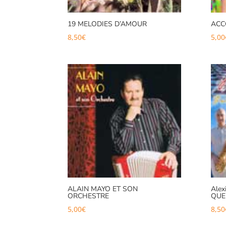
19 MELODIES D’AMOUR
ACC
8,50
€
5,00
ALAIN MAYO ET SON
Alex
ORCHESTRE
QUE
5,00
€
8,50