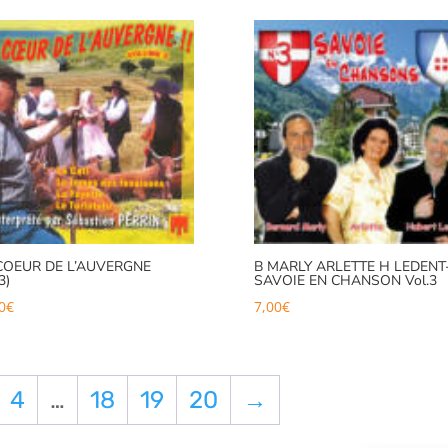
COEUR DE L’AUVERGNE
B MARLY ARLETTE H LEDENT
3)
SAVOIE EN CHANSON Vol.3
0
€
7,00
€
4
…
18
19
20
→