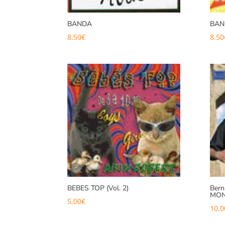
BANDA
BAN
8,50
€
8,50
BEBES TOP (Vol. 2)
Ber
MON
5,00
€
10,0