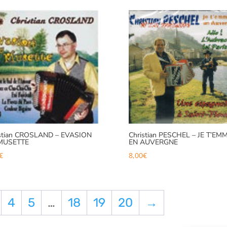
istian CROSLAND – EVASION
Christian PESCHEL – JE T’EM
MUSETTE
EN AUVERGNE
€
8,00
€
4
5
…
18
19
20
→