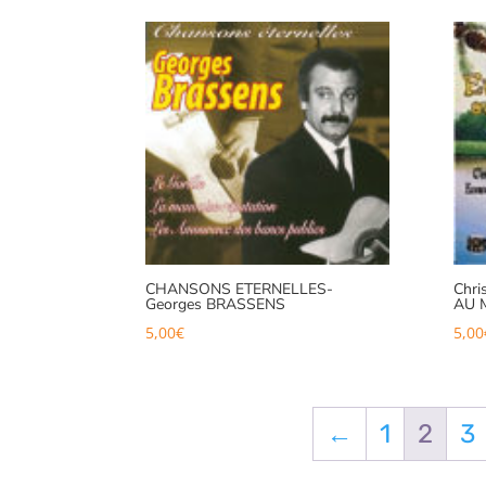
CHANSONS ETERNELLES-
Chr
Georges BRASSENS
AU 
5,00
€
5,00
←
1
2
3