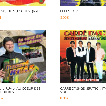
DAS DU SUD OUEST(Vol.1)
BEBES TOP
€
8,00
€
nard RUAL- AU COEUR DES
CARRE D’AS-GENERATION IT
EDIERES
VOL 1
0
€
8,00
€