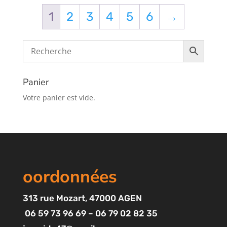
1
2
3
4
5
6
→
Panier
Votre panier est vide.
oordonnées
313
rue Mozart
, 47000 AGEN
06 59 73 96 69 – 06 79 02 82 35