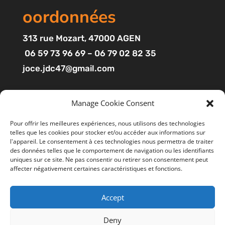
oordonnées
313
rue Mozart
, 47000 AGEN
06 59 73 96 69 – 06 79 02 82 35
joce.jdc47@gmail.com
Pages
Manage Cookie Consent
Boutique
Pour offrir les meilleures expériences, nous utilisons des technologies
telles que les cookies pour stocker et/ou accéder aux informations sur
Mon compte
l'appareil. Le consentement à ces technologies nous permettra de traiter
Contact
des données telles que le comportement de navigation ou les identifiants
uniques sur ce site. Ne pas consentir ou retirer son consentement peut
affecter négativement certaines caractéristiques et fonctions.
Liens utiles
Accept
Mentions légales
Ce site utilise des cookies pour améliorer votre
expérience. En cliquant sur “ACCEPTER”, vous consentez à
CGV
Deny