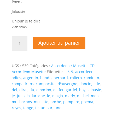
Poema
Jalousie
Unjour je te dirai
2 en stock
quantité
Ajouter au panier
de
Bernard
MARLY
Michel
UGS :
539
Catégories :
Accordeon / Musette
,
CD
LAROCHE-
Accordéon Musette
Étiquettes :
/
,
9
,
accordeon
,
TANGO
adios
,
argentin
,
bando
,
bernard
,
caliero
,
caminito
,
ARGENTIN
compadritos
,
cumparsita
,
d'auvergne
,
dancing
,
de
,
FOR
del
,
dirai
,
du
,
emocion
,
et
,
for
,
gardel
,
hoy
,
jalousie
,
DANCING
je
,
julio
,
la
,
laroche
,
le
,
magia
,
marly
,
michel
,
mon
,
muchachos
,
musette
,
noche
,
pampero
,
poema
,
reyes
,
tango
,
te
,
unjour
,
uno