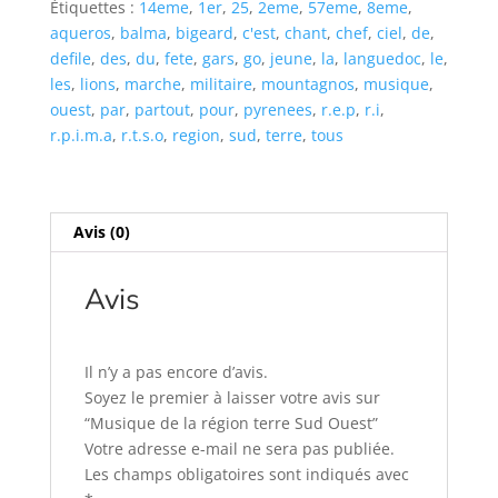
Étiquettes :
14eme
,
1er
,
25
,
2eme
,
57eme
,
8eme
,
terre
aqueros
,
balma
,
bigeard
,
c'est
,
chant
,
chef
,
ciel
,
de
,
Sud
defile
,
des
,
du
,
fete
,
gars
,
go
,
jeune
,
la
,
languedoc
,
le
,
Ouest
les
,
lions
,
marche
,
militaire
,
mountagnos
,
musique
,
ouest
,
par
,
partout
,
pour
,
pyrenees
,
r.e.p
,
r.i
,
r.p.i.m.a
,
r.t.s.o
,
region
,
sud
,
terre
,
tous
Avis (0)
Avis
Il n’y a pas encore d’avis.
Soyez le premier à laisser votre avis sur
“Musique de la région terre Sud Ouest”
Votre adresse e-mail ne sera pas publiée.
Les champs obligatoires sont indiqués avec