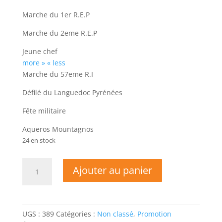
Marche du 1er R.E.P
Marche du 2eme R.E.P
Jeune chef
more »
« less
Marche du 57eme R.I
Défilé du Languedoc Pyrénées
Fête militaire
Aqueros Mountagnos
24 en stock
quantité
Ajouter au panier
de
Musique
de
la
UGS :
389
Catégories :
Non classé
,
Promotion
région