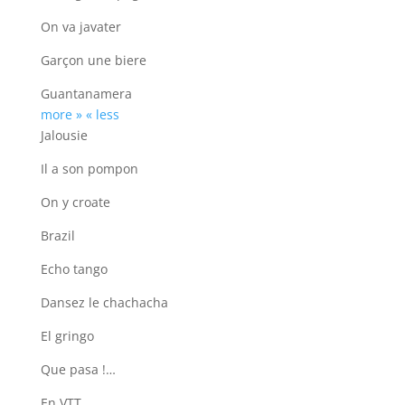
On va javater
Garçon une biere
Guantanamera
more »
« less
Jalousie
Il a son pompon
On y croate
Brazil
Echo tango
Dansez le chachacha
El gringo
Que pasa !…
En VTT