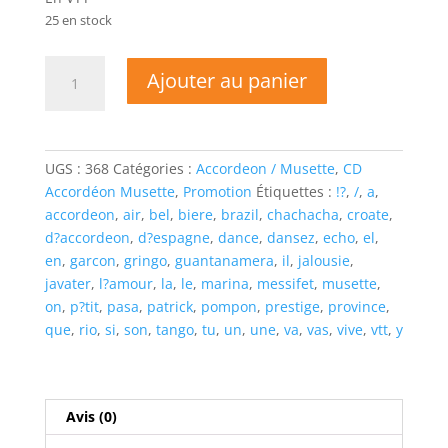
25 en stock
quantité
Ajouter au panier
de
Patrick
MESSIFET
-
UGS :
368
Catégories :
Accordeon / Musette
,
CD
VIVE
Accordéon Musette
,
Promotion
Étiquettes :
!?
,
/
,
a
,
LA
accordeon
,
air
,
bel
,
biere
,
brazil
,
chachacha
,
croate
,
DANCE
d?accordeon
,
d?espagne
,
dance
,
dansez
,
echo
,
el
,
en
,
garcon
,
gringo
,
guantanamera
,
il
,
jalousie
,
javater
,
l?amour
,
la
,
le
,
marina
,
messifet
,
musette
,
on
,
p?tit
,
pasa
,
patrick
,
pompon
,
prestige
,
province
,
que
,
rio
,
si
,
son
,
tango
,
tu
,
un
,
une
,
va
,
vas
,
vive
,
vtt
,
y
Avis (0)