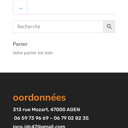
→
Panier
Votre panier est vide.
oordonnées
313
rue Mozart
, 47000 AGEN
06 59 73 96 69 – 06 79 02 82 35
joce.jdc47@gmail.com