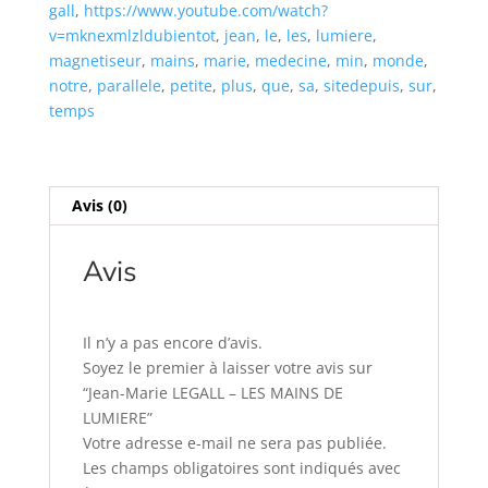
gall
,
https://www.youtube.com/watch?
DE
v=mknexmlzldubientot
,
jean
,
le
,
les
,
lumiere
,
LUMIERE
magnetiseur
,
mains
,
marie
,
medecine
,
min
,
monde
,
notre
,
parallele
,
petite
,
plus
,
que
,
sa
,
sitedepuis
,
sur
,
temps
Avis (0)
Avis
Il n’y a pas encore d’avis.
Soyez le premier à laisser votre avis sur
“Jean-Marie LEGALL – LES MAINS DE
LUMIERE”
Votre adresse e-mail ne sera pas publiée.
Les champs obligatoires sont indiqués avec