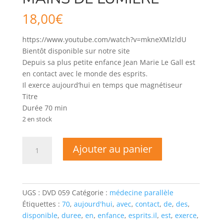
18,00
€
https://www.youtube.com/watch?v=mkneXMlzldU
Bientôt disponible sur notre site
Depuis sa plus petite enfance Jean Marie Le Gall est
en contact avec le monde des esprits.
Il exerce aujourd’hui en temps que magnétiseur
Titre
Durée 70 min
2 en stock
quantité
Ajouter au panier
de
Jean-
Marie
LEGALL
UGS :
DVD 059
Catégorie :
médecine parallèle
-
Étiquettes :
70
,
aujourd'hui
,
avec
,
contact
,
de
,
des
,
LES
disponible
,
duree
,
en
,
enfance
,
esprits.il
,
est
,
exerce
,
MAINS