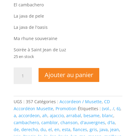
El cambachero
La java de pele
La java de l'oasis
Ma rhune souveraine
Soirée à Saint Jean de Luz
25 en stock
quantité
Ajouter au panier
de
Louis
CAMBLOR-
LE
UGS :
357
Catégories :
Accordeon / Musette
,
CD
MEILLEUR
Accordéon Musette
,
Promotion
Étiquettes :
(vol.
,
/
,
6)
,
DE
a
,
accordeon
,
ah
,
ajaccio
,
arrabal
,
besame
,
blanc
,
SON
cambachero
,
camblor
,
chanson
,
d'auvergnes
,
d'la
,
REPERTOIRE
de
,
derecho
,
du
,
el
,
en
,
esta
,
fiances
,
gris
,
java
,
jean
,
(Vol.