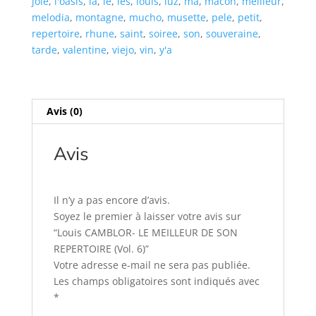
joie
,
l'oasis
,
la
,
le
,
les
,
louis
,
luz
,
ma
,
macon
,
meilleur
,
6)
melodia
,
montagne
,
mucho
,
musette
,
pele
,
petit
,
repertoire
,
rhune
,
saint
,
soiree
,
son
,
souveraine
,
tarde
,
valentine
,
viejo
,
vin
,
y'a
Avis (0)
Avis
Il n’y a pas encore d’avis.
Soyez le premier à laisser votre avis sur
“Louis CAMBLOR- LE MEILLEUR DE SON
REPERTOIRE (Vol. 6)”
Votre adresse e-mail ne sera pas publiée.
Les champs obligatoires sont indiqués avec
*