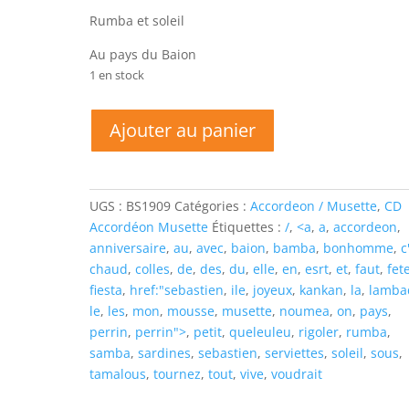
Rumba et soleil
Au pays du Baion
1 en stock
quantité
Ajouter au panier
de
LA
FÊTE
AVEC
UGS :
BS1909
Catégories :
Accordeon / Musette
,
CD
SEBASTIEN
Accordéon Musette
Étiquettes :
/
,
<a
,
a
,
accordeon
,
PERRIN
anniversaire
,
au
,
avec
,
baion
,
bamba
,
bonhomme
,
c
(Vol.2)
chaud
,
colles
,
de
,
des
,
du
,
elle
,
en
,
esrt
,
et
,
faut
,
fet
fiesta
,
href:"sebastien
,
ile
,
joyeux
,
kankan
,
la
,
lamba
le
,
les
,
mon
,
mousse
,
musette
,
noumea
,
on
,
pays
,
perrin
,
perrin">
,
petit
,
queleuleu
,
rigoler
,
rumba
,
samba
,
sardines
,
sebastien
,
serviettes
,
soleil
,
sous
,
tamalous
,
tournez
,
tout
,
vive
,
voudrait