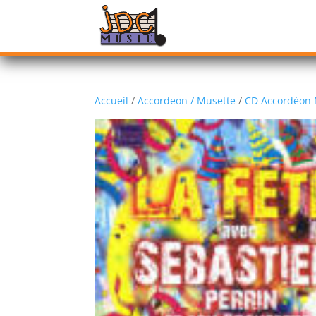
Accueil
/
Accordeon / Musette
/
CD Accordéon 