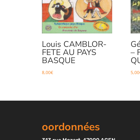
Louis CAMBLOR-
Gé
FETE AU PAYS
– 
BASQUE
QU
8,00
€
5,00
oordonnées