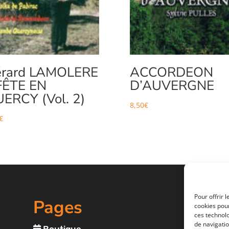
rard LAMOLERE
ACCORDEON
FÊTE EN
D’AUVERGNE
ERCY (Vol. 2)
8,50
€
€
Pour offrir 
Pages
cookies pour
ces technol
de navigatio