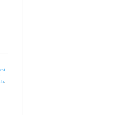
'est
,
e
,
da
,