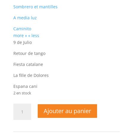
Sombrero et mantilles
A media luz
Caminito
more »
« less
9 de Julio
Retour de tango
Fiesta catalane
La fille de Dolores
Espana cani
2 en stock
quantité
Ajouter au panier
de
Tango
Paso