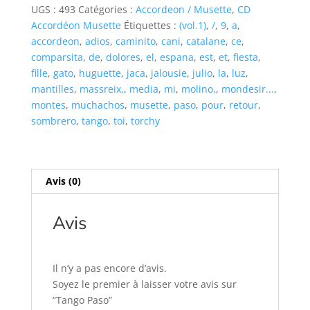
UGS :
493
Catégories :
Accordeon / Musette
,
CD
Accordéon Musette
Étiquettes :
(vol.1)
,
/
,
9
,
a
,
accordeon
,
adios
,
caminito
,
cani
,
catalane
,
ce
,
comparsita
,
de
,
dolores
,
el
,
espana
,
est
,
et
,
fiesta
,
fille
,
gato
,
huguette
,
jaca
,
jalousie
,
julio
,
la
,
luz
,
mantilles
,
massreix,
,
media
,
mi
,
molino,
,
mondesir...
,
montes
,
muchachos
,
musette
,
paso
,
pour
,
retour
,
sombrero
,
tango
,
toi
,
torchy
Avis (0)
Avis
Il n’y a pas encore d’avis.
Soyez le premier à laisser votre avis sur
“Tango Paso”