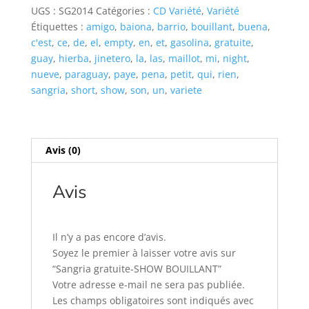
SHOW
UGS :
SG2014
Catégories :
CD Variété
,
Variété
BOUILLANT
Étiquettes :
amigo
,
baiona
,
barrio
,
bouillant
,
buena
,
c'est
,
ce
,
de
,
el
,
empty
,
en
,
et
,
gasolina
,
gratuite
,
guay
,
hierba
,
jinetero
,
la
,
las
,
maillot
,
mi
,
night
,
nueve
,
paraguay
,
paye
,
pena
,
petit
,
qui
,
rien
,
sangria
,
short
,
show
,
son
,
un
,
variete
Avis (0)
Avis
Il n’y a pas encore d’avis.
Soyez le premier à laisser votre avis sur
“Sangria gratuite-SHOW BOUILLANT”
Votre adresse e-mail ne sera pas publiée.
Les champs obligatoires sont indiqués avec