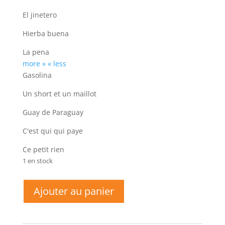
El jinetero
Hierba buena
La pena
more »
« less
Gasolina
Un short et un maillot
Guay de Paraguay
C'est qui qui paye
Ce petit rien
1 en stock
quantité
Ajouter au panier
de
Sangria
gratuite-