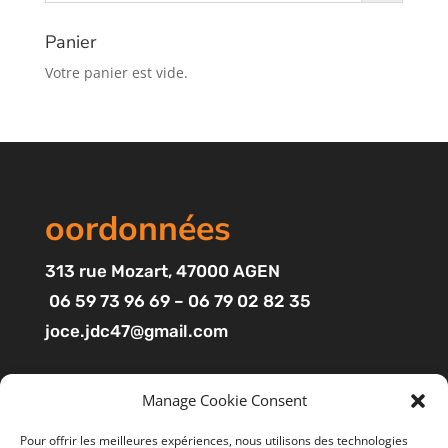
Panier
Votre panier est vide.
oordonnées
313
rue Mozart
, 47000 AGEN
06 59 73 96 69 – 06 79 02 82 35
joce.jdc47@gmail.com
Pages
Manage Cookie Consent
Boutique
Pour offrir les meilleures expériences, nous utilisons des technologies