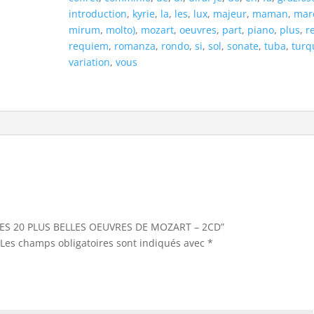
MOZART
introduction
,
kyrie
,
la
,
les
,
lux
,
majeur
,
maman
,
mar
-
mirum
,
molto)
,
mozart
,
oeuvres
,
part
,
piano
,
plus
,
r
2CD
requiem
,
romanza
,
rondo
,
si
,
sol
,
sonate
,
tuba
,
turq
variation
,
vous
r “LES 20 PLUS BELLES OEUVRES DE MOZART – 2CD”
Les champs obligatoires sont indiqués avec
*