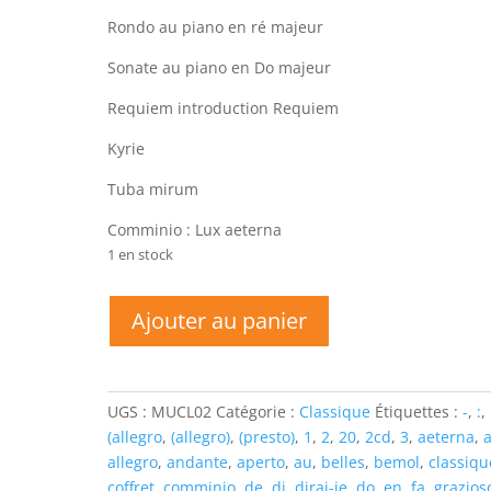
Rondo au piano en ré majeur
Sonate au piano en Do majeur
Requiem introduction Requiem
Kyrie
Tuba mirum
Comminio : Lux aeterna
1 en stock
quantité
Ajouter au panier
de
LES
20
PLUS
UGS :
MUCL02
Catégorie :
Classique
Étiquettes :
-
,
:
,
BELLES
(allegro
,
(allegro)
,
(presto)
,
1
,
2
,
20
,
2cd
,
3
,
aeterna
,
OEUVRES
allegro
,
andante
,
aperto
,
au
,
belles
,
bemol
,
classiqu
DE
coffret
,
comminio
,
de
,
di
,
dirai-je
,
do
,
en
,
fa
,
grazios