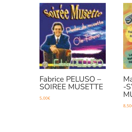
Fabrice PELUSO –
Ma
SOIREE MUSETTE
-S
MU
5,00
€
8,50