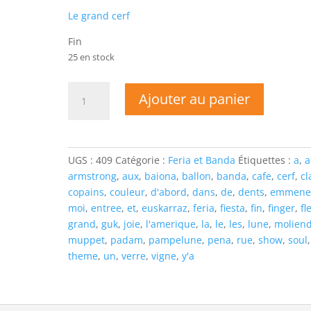
Le grand cerf
Fin
25 en stock
quantité
Ajouter au panier
de
Les
AOC'S
-
UGS :
409
Catégorie :
Feria et Banda
Étiquettes :
a
,
a
LA
armstrong
,
aux
,
baiona
,
ballon
,
banda
,
cafe
,
cerf
,
cl
FIESTA
copains
,
couleur
,
d'abord
,
dans
,
de
,
dents
,
emmene
DE
moi
,
entree
,
et
,
euskarraz
,
feria
,
fiesta
,
fin
,
finger
,
fl
LA
grand
,
guk
,
joie
,
l'amerique
,
la
,
le
,
les
,
lune
,
molien
VIGNE
muppet
,
padam
,
pampelune
,
pena
,
rue
,
show
,
soul
,
A
theme
,
un
,
verre
,
vigne
,
y'a
LA
RUE