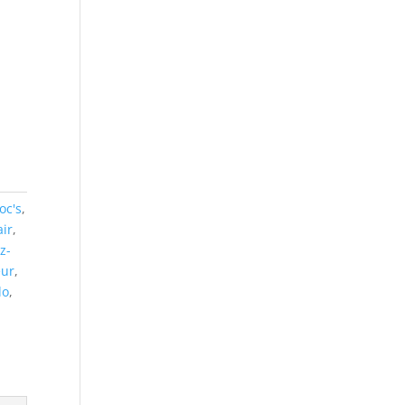
oc's
,
air
,
z-
eur
,
do
,