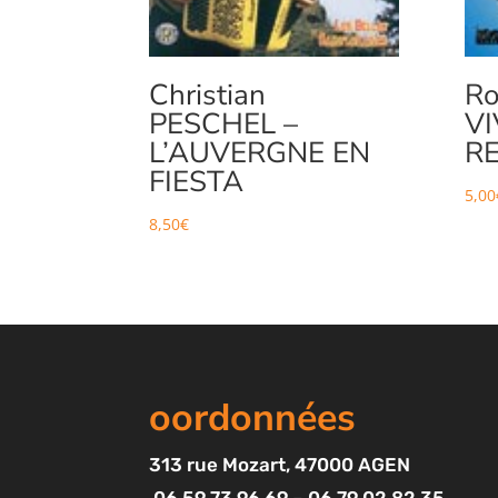
Christian
Ro
PESCHEL –
VI
L’AUVERGNE EN
RE
FIESTA
5,00
8,50
€
oordonnées
313
rue Mozart
, 47000 AGEN