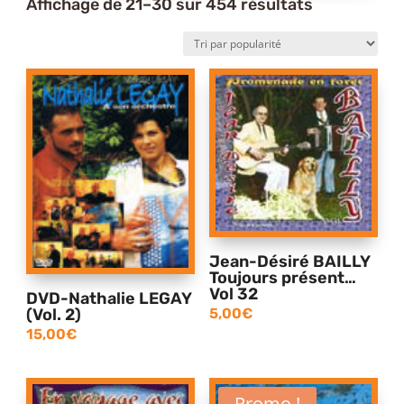
Trié
Affichage de 21–30 sur 454 résultats
par
popularité
Jean-Désiré BAILLY
Toujours présent…
Vol 32
DVD-Nathalie LEGAY
5,00
€
(Vol. 2)
15,00
€
Promo !