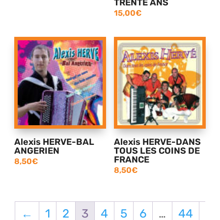
TRENTE ANS
15,00
€
Alexis HERVE-BAL
Alexis HERVE-DANS
ANGERIEN
TOUS LES COINS DE
FRANCE
8,50
€
8,50
€
←
1
2
3
4
5
6
…
44