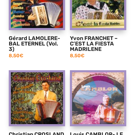
Gérard LAMOLERE-
Yvon FRANCHET –
BAL ETERNEL (Vol.
C’EST LA FIESTA
3)
MADRILENE
8,50
€
8,50
€
Christian CROSLAND
Louis CAMBLOR- LE