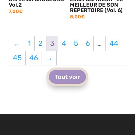
Vol.2
MEILLEUR DE SON
REPERTOIRE (Vol. 6)
7,00
€
8,00
€
←
1
2
3
4
5
6
…
44
45
46
→
Tout voir