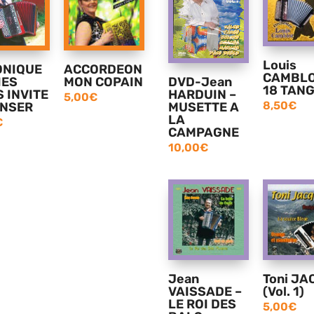
Louis
ONIQUE
ACCORDEON
CAMBL
IES
MON COPAIN
DVD-Jean
18 TAN
 INVITE
HARDUIN –
5,00
€
8,50
€
ANSER
MUSETTE A
LA
€
CAMPAGNE
10,00
€
Jean
Toni JA
VAISSADE –
(Vol. 1)
LE ROI DES
5,00
€