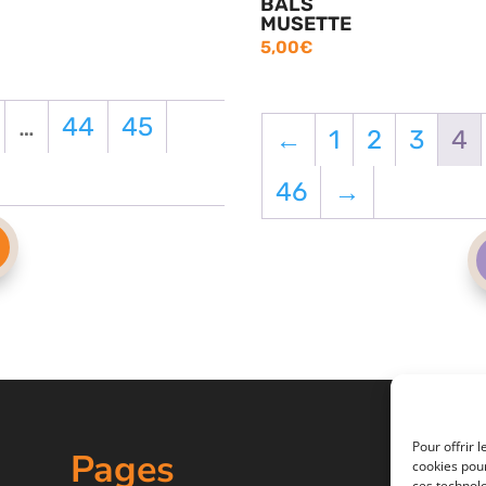
BALS
MUSETTE
5,00
€
…
44
45
←
1
2
3
4
46
→
Pour offrir 
Pages
cookies pour
ces technol