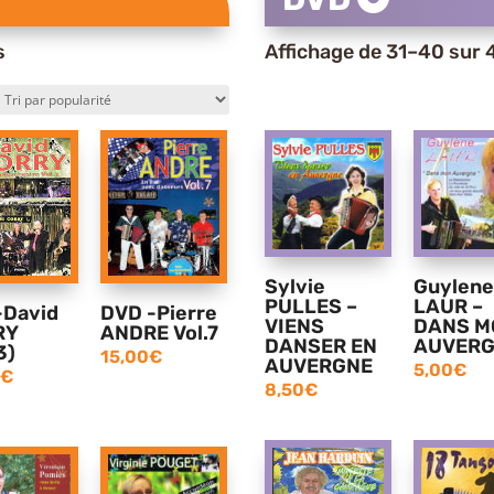
Trié
s
Affichage de 31–40 sur 
par
popularité
Sylvie
Guylene
PULLES –
LAUR –
David
DVD -Pierre
VIENS
DANS M
RY
ANDRE Vol.7
DANSER EN
AUVER
3)
15,00
€
AUVERGNE
5,00
€
€
8,50
€