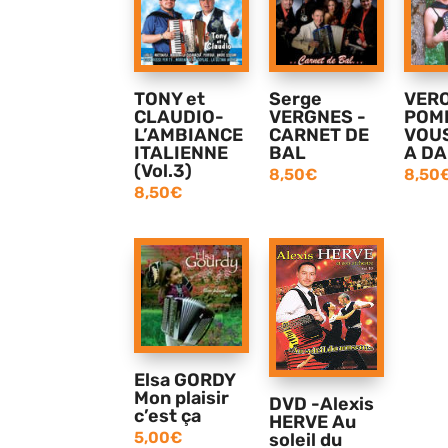
TONY et
Serge
VER
CLAUDIO-
VERGNES -
POM
L’AMBIANCE
CARNET DE
VOUS
ITALIENNE
BAL
A D
(Vol.3)
8,50
€
8,50
8,50
€
Elsa GORDY
Mon plaisir
DVD -Alexis
c’est ça
HERVE Au
5,00
€
soleil du