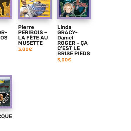
Pierre
Linda
OR-
PERIBOIS –
GRACY-
GOS
LA FÊTE AU
Daniel
MUSETTE
ROGER – ÇA
C’EST LE
3,00
€
BRISE PIEDS
3,00
€
CQUE