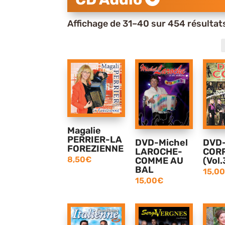
Affichage de 31–40 sur 454 résultat
Magalie
PERRIER-LA
DVD-Michel
DVD-
FOREZIENNE
LAROCHE-
COR
8,50
€
COMME AU
(Vol.
BAL
15,00
15,00
€