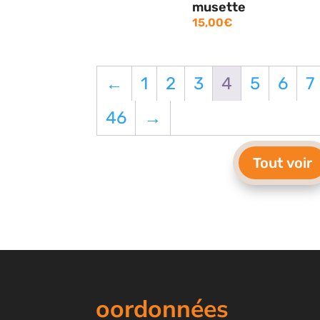
musette
15,00
€
←
1
2
3
4
5
6
7
46
→
Tout voir
oordonnées