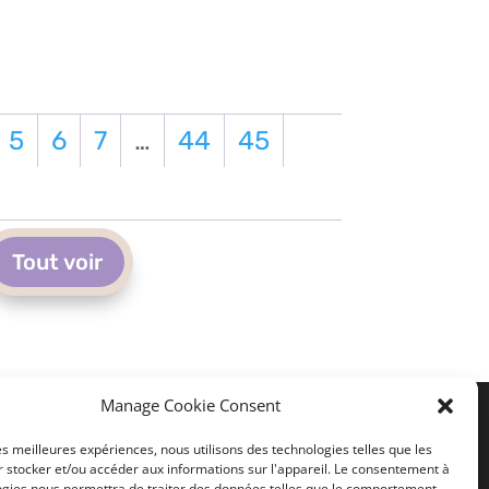
5
6
7
…
44
45
Tout voir
Manage Cookie Consent
les meilleures expériences, nous utilisons des technologies telles que les
Liens utiles
 stocker et/ou accéder aux informations sur l'appareil. Le consentement à
ogies nous permettra de traiter des données telles que le comportement