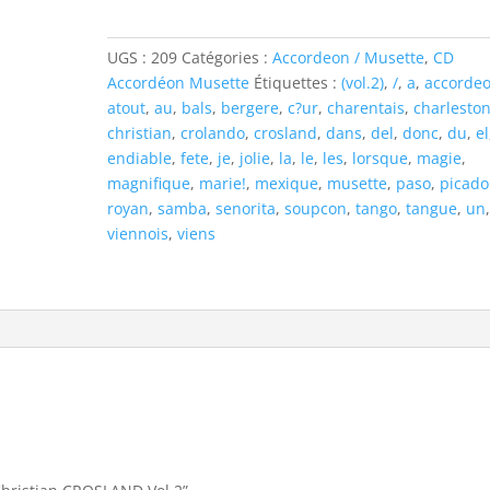
CROSLAND
Vol.2
UGS :
209
Catégories :
Accordeon / Musette
,
CD
Accordéon Musette
Étiquettes :
(vol.2)
,
/
,
a
,
accorde
atout
,
au
,
bals
,
bergere
,
c?ur
,
charentais
,
charlesto
christian
,
crolando
,
crosland
,
dans
,
del
,
donc
,
du
,
el
endiable
,
fete
,
je
,
jolie
,
la
,
le
,
les
,
lorsque
,
magie
,
magnifique
,
marie!
,
mexique
,
musette
,
paso
,
picado
royan
,
samba
,
senorita
,
soupcon
,
tango
,
tangue
,
un
viennois
,
viens