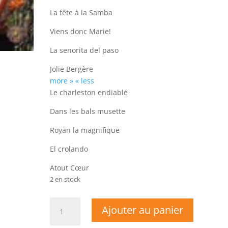
La fête à la Samba
Viens donc Marie!
La senorita del paso
Jolie Bergère
more »
« less
Le charleston endiablé
Dans les bals musette
Royan la magnifique
El crolando
Atout Cœur
2 en stock
quantité
Ajouter au panier
de
Christian