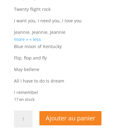
Twenty flight rock
I want you, I need you, I love you
Jeannie, Jeannie, Jeannie
more »
« less
Blue moon of Kentucky
Flip, flop and fly
May bellene
All i have to do is dream
I remember
17 en stock
quantité
Ajouter au panier
de
Ricky
NORTON