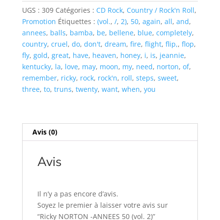
-
UGS :
309
Catégories :
CD Rock
,
Country / Rock'n Roll
,
ANNEES
Promotion
Étiquettes :
(vol.
,
/
,
2)
,
50
,
again
,
all
,
and
,
50
annees
,
balls
,
bamba
,
be
,
bellene
,
blue
,
completely
,
(vol.
country
,
cruel
,
do
,
don't
,
dream
,
fire
,
flight
,
flip,
,
flop
,
2)
fly
,
gold
,
great
,
have
,
heaven
,
honey
,
i
,
is
,
jeannie
,
kentucky
,
la
,
love
,
may
,
moon
,
my
,
need
,
norton
,
of
,
remember
,
ricky
,
rock
,
rock'n
,
roll
,
steps
,
sweet
,
three
,
to
,
truns
,
twenty
,
want
,
when
,
you
Avis (0)
Avis
Il n’y a pas encore d’avis.
Soyez le premier à laisser votre avis sur
“Ricky NORTON -ANNEES 50 (vol. 2)”