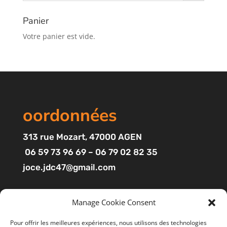
Panier
Votre panier est vide.
oordonnées
313
rue Mozart
, 47000 AGEN
06 59 73 96 69 – 06 79 02 82 35
joce.jdc47@gmail.com
Pages
Manage Cookie Consent
Boutique
Pour offrir les meilleures expériences, nous utilisons des technologies