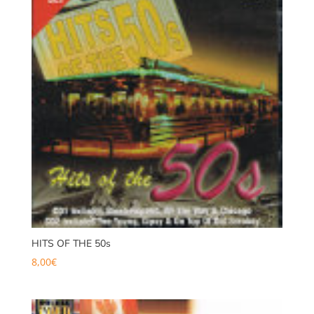
HITS OF THE 50s
8,00
€