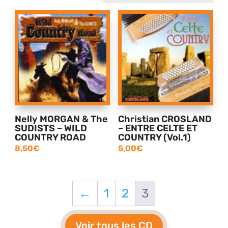
Nelly MORGAN & The
Christian CROSLAND
SUDISTS – WILD
– ENTRE CELTE ET
COUNTRY ROAD
COUNTRY (Vol.1)
8,50
€
5,00
€
←
1
2
3
Voir tous les CD