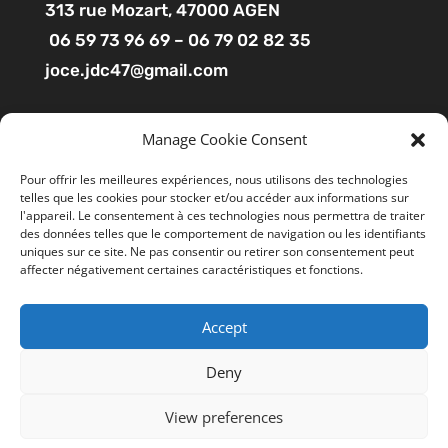
313
rue Mozart
, 47000 AGEN
06 59 73 96 69 – 06 79 02 82 35
joce.jdc47@gmail.com
Pages
Manage Cookie Consent
Boutique
Pour offrir les meilleures expériences, nous utilisons des technologies
telles que les cookies pour stocker et/ou accéder aux informations sur
Mon compte
l'appareil. Le consentement à ces technologies nous permettra de traiter
Contact
des données telles que le comportement de navigation ou les identifiants
uniques sur ce site. Ne pas consentir ou retirer son consentement peut
affecter négativement certaines caractéristiques et fonctions.
Liens utiles
Accept
Mentions légales
Ce site utilise des cookies pour améliorer votre
expérience. En cliquant sur “ACCEPTER”, vous consentez à
CGV
Deny
l'utilisation de tous les cookies. Vous pouvez suivre le lien
Politiques de confidentialité
"Cookie Settings" gérer les options de navigation.
View preferences
Cookie Settings
REJETER
TOUT ACCEPTER