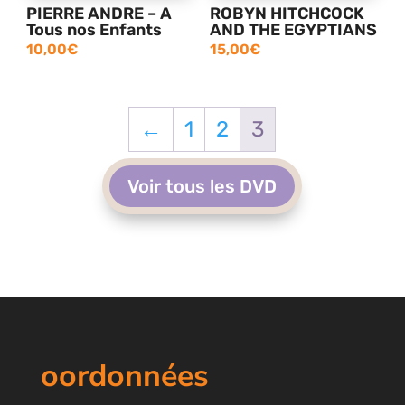
PIERRE ANDRE – A
ROBYN HITCHCOCK
Tous nos Enfants
AND THE EGYPTIANS
10,00
€
15,00
€
←
1
2
3
Voir tous les DVD
oordonnées