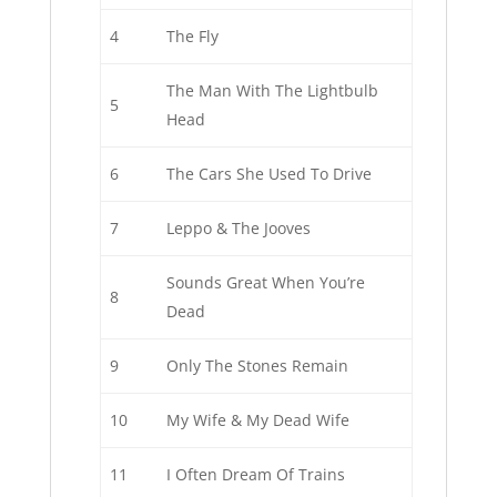
4
The Fly
The Man With The Lightbulb
5
Head
6
The Cars She Used To Drive
7
Leppo & The Jooves
Sounds Great When You’re
8
Dead
9
Only The Stones Remain
10
My Wife & My Dead Wife
11
I Often Dream Of Trains