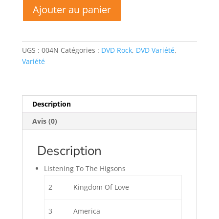
quantité
Ajouter au panier
de
ROBYN
HITCHCOCK
AND
UGS :
004N
Catégories :
DVD Rock
,
DVD Variété
,
THE
Variété
EGYPTIANS
Description
Avis (0)
Description
Listening To The Higsons
2
Kingdom Of Love
3
America