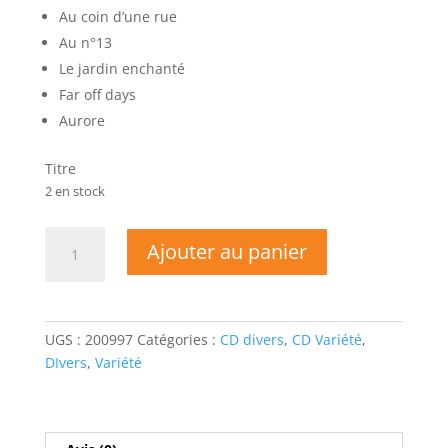
Au coin d’une rue
Au n°13
Le jardin enchanté
Far off days
Aurore
Titre
2 en stock
quantité
Ajouter au panier
de
Thierry
MORATI
-
UGS :
200997
Catégories :
CD divers
,
CD Variété
,
Pour
DIvers
,
Variété
Toi