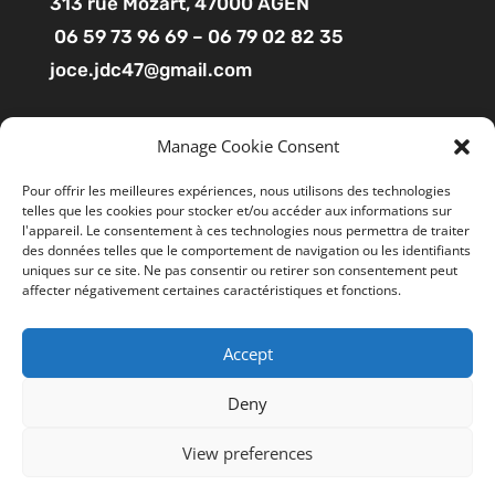
313
rue Mozart
, 47000 AGEN
06 59 73 96 69 – 06 79 02 82 35
joce.jdc47@gmail.com
Pages
Manage Cookie Consent
Boutique
Pour offrir les meilleures expériences, nous utilisons des technologies
telles que les cookies pour stocker et/ou accéder aux informations sur
Mon compte
l'appareil. Le consentement à ces technologies nous permettra de traiter
Contact
des données telles que le comportement de navigation ou les identifiants
uniques sur ce site. Ne pas consentir ou retirer son consentement peut
affecter négativement certaines caractéristiques et fonctions.
Liens utiles
Accept
Mentions légales
Ce site utilise des cookies pour améliorer votre
expérience. En cliquant sur “ACCEPTER”, vous consentez à
CGV
Deny
l'utilisation de tous les cookies. Vous pouvez suivre le lien
Politiques de confidentialité
"Cookie Settings" gérer les options de navigation.
View preferences
Cookie Settings
REJETER
TOUT ACCEPTER