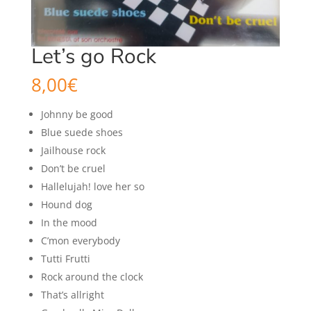
Let’s go Rock
8,00
€
Johnny be good
Blue suede shoes
Jailhouse rock
Don’t be cruel
Hallelujah! love her so
Hound dog
In the mood
C’mon everybody
Tutti Frutti
Rock around the clock
That’s allright