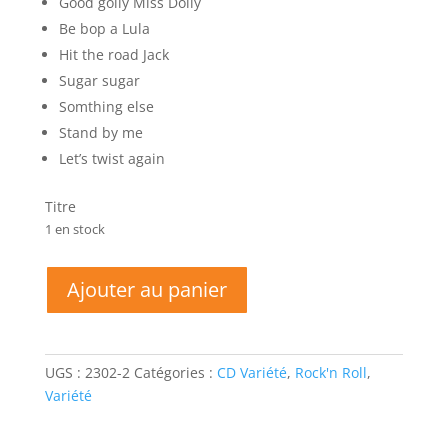
Good golly Miss Dolly
Be bop a Lula
Hit the road Jack
Sugar sugar
Somthing else
Stand by me
Let’s twist again
Titre
1 en stock
quantité
Ajouter au panier
de
Let's
go
Rock
UGS :
2302-2
Catégories :
CD Variété
,
Rock'n Roll
,
Variété