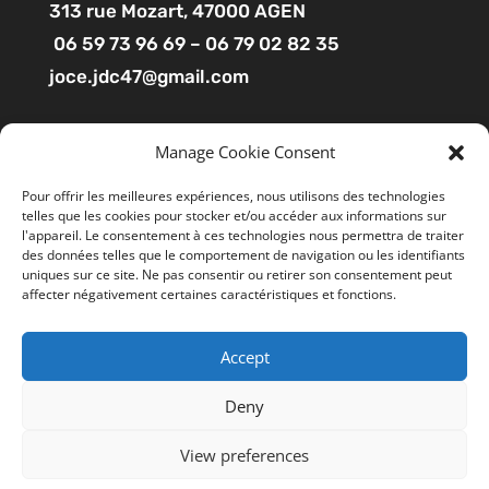
313
rue Mozart
, 47000 AGEN
06 59 73 96 69 – 06 79 02 82 35
joce.jdc47@gmail.com
Pages
Manage Cookie Consent
Boutique
Pour offrir les meilleures expériences, nous utilisons des technologies
telles que les cookies pour stocker et/ou accéder aux informations sur
Mon compte
l'appareil. Le consentement à ces technologies nous permettra de traiter
Contact
des données telles que le comportement de navigation ou les identifiants
uniques sur ce site. Ne pas consentir ou retirer son consentement peut
affecter négativement certaines caractéristiques et fonctions.
Liens utiles
Accept
Mentions légales
Ce site utilise des cookies pour améliorer votre
expérience. En cliquant sur “ACCEPTER”, vous consentez à
CGV
Deny
l'utilisation de tous les cookies. Vous pouvez suivre le lien
Politiques de confidentialité
"Cookie Settings" gérer les options de navigation.
View preferences
Cookie Settings
REJETER
TOUT ACCEPTER