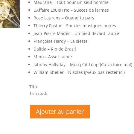
Maurane – Tout pour un seul homme
L’Affaire Louis’Trio – Succès de larmes
Rose Laurens – Quand tu pars
Thierry Pastor – Sur des musiques noires
Jean-Pierre Mader – Un pied devant l’autre
Françoise Hardy – La sieste
Dalida – Rio de Brasil
Mino – Assez super
Johnny Hallyday – Mon p’tit Loup (Ca va faire mal)
William Sheller – Nisolas (J’veux pas rester ici)
Titre
1 en stock
quantité
Ajouter au panier
de
Cinquante
Ans