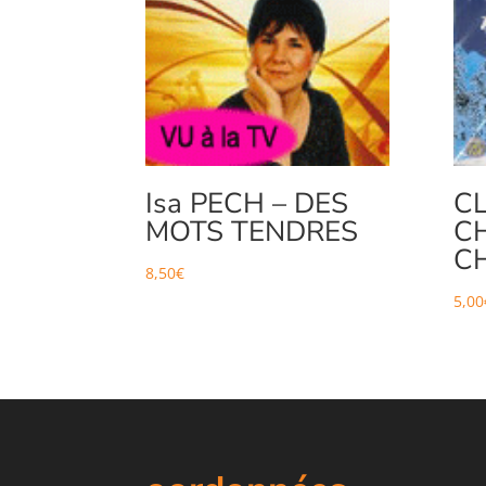
Isa PECH – DES
C
MOTS TENDRES
C
C
8,50
€
5,00