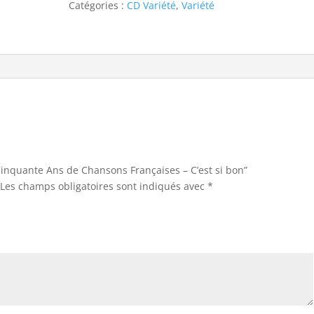
de
Catégories :
CD Variété
,
Variété
Chansons
Françaises
-
C'est
si
bon
“Cinquante Ans de Chansons Françaises – C’est si bon”
Les champs obligatoires sont indiqués avec
*