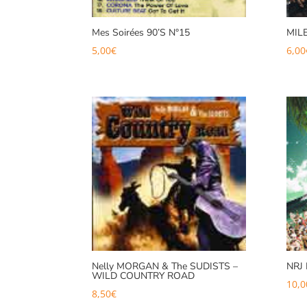
Mes Soirées 90’S N°15
MIL
5,00
€
6,00
Nelly MORGAN & The SUDISTS –
NRJ
WILD COUNTRY ROAD
10,0
8,50
€