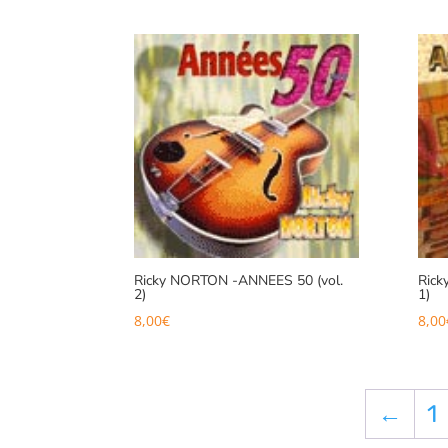
Ricky NORTON -ANNEES 50 (vol.
Rick
2)
1)
8,00
€
8,00
←
1