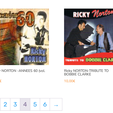
y NORTON -ANNEES 60 (vol.
Ricky NORTON-TRIBUTE TO
BOBBIE CLARKE
€
10,00
€
2
3
4
5
6
→