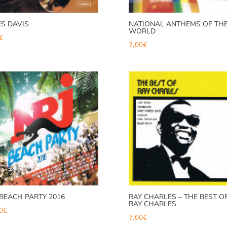
ES DAVIS
NATIONAL ANTHEMS OF TH
WORLD
€
7,00
€
 BEACH PARTY 2016
RAY CHARLES – THE BEST O
RAY CHARLES
0
€
7,00
€