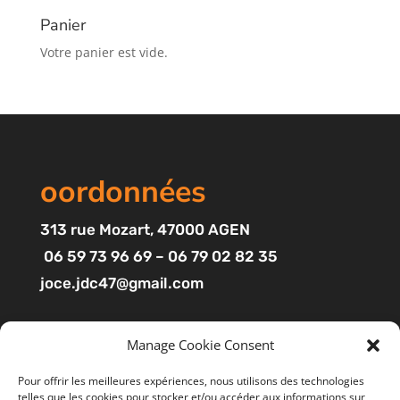
Panier
Votre panier est vide.
oordonnées
313
rue Mozart
, 47000 AGEN
06 59 73 96 69 – 06 79 02 82 35
joce.jdc47@gmail.com
Pages
Manage Cookie Consent
Boutique
Pour offrir les meilleures expériences, nous utilisons des technologies
telles que les cookies pour stocker et/ou accéder aux informations sur