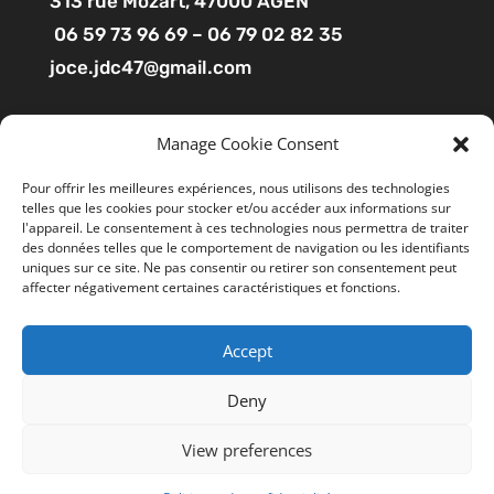
313
rue Mozart
, 47000 AGEN
06 59 73 96 69 – 06 79 02 82 35
joce.jdc47@gmail.com
Pages
Manage Cookie Consent
Boutique
Pour offrir les meilleures expériences, nous utilisons des technologies
telles que les cookies pour stocker et/ou accéder aux informations sur
Mon compte
l'appareil. Le consentement à ces technologies nous permettra de traiter
Contact
des données telles que le comportement de navigation ou les identifiants
uniques sur ce site. Ne pas consentir ou retirer son consentement peut
affecter négativement certaines caractéristiques et fonctions.
Liens utiles
Accept
Mentions légales
Ce site utilise des cookies pour améliorer votre
expérience. En cliquant sur “ACCEPTER”, vous consentez à
CGV
Deny
l'utilisation de tous les cookies. Vous pouvez suivre le lien
Politiques de confidentialité
"Cookie Settings" gérer les options de navigation.
View preferences
Cookie Settings
REJETER
TOUT ACCEPTER