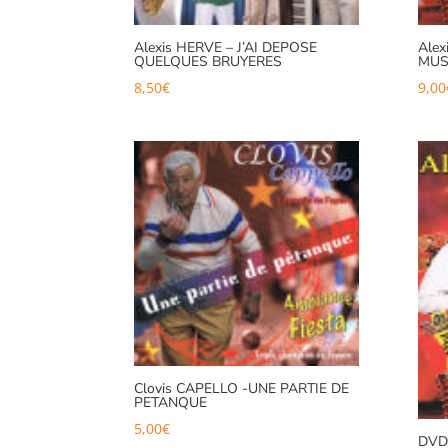
Alexis HERVE – J’AI DEPOSE
Ale
QUELQUES BRUYERES
MUS
8,50
€
9,00
Clovis CAPELLO -UNE PARTIE DE
PETANQUE
5,00
€
DVD 