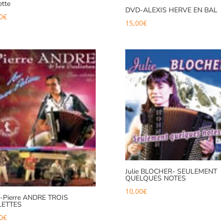
tte
DVD-ALEXIS HERVE EN BAL
0
€
15,00
€
Julie BLOCHER- SEULEMENT
QUELQUES NOTES
10,00
€
-Pierre ANDRE TROIS
LETTES
0
€