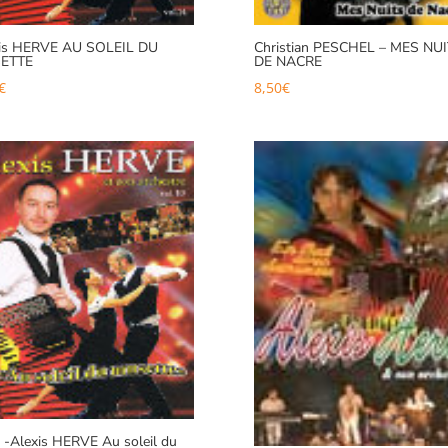
xis HERVE AU SOLEIL DU
Christian PESCHEL – MES NU
ETTE
DE NACRE
€
8,50
€
-Alexis HERVE Au soleil du