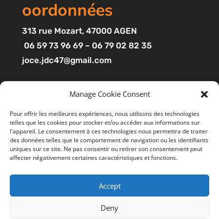
oordonnées
313
rue Mozart
, 47000 AGEN
06 59 73 96 69 – 06 79 02 82 35
joce.jdc47@gmail.com
Pages
Manage Cookie Consent
Boutique
Pour offrir les meilleures expériences, nous utilisons des technologies
telles que les cookies pour stocker et/ou accéder aux informations sur
Mon compte
l'appareil. Le consentement à ces technologies nous permettra de traiter
Contact
des données telles que le comportement de navigation ou les identifiants
uniques sur ce site. Ne pas consentir ou retirer son consentement peut
affecter négativement certaines caractéristiques et fonctions.
Liens utiles
Accept
Mentions légales
Ce site utilise des cookies pour améliorer votre
expérience. En cliquant sur “ACCEPTER”, vous consentez à
CGV
Deny
l'utilisation de tous les cookies. Vous pouvez suivre le lien