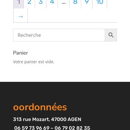
1
2
3
4
…
8
9
10
→
Panier
Votre panier est vide.
oordonnées
313
rue Mozart
, 47000 AGEN
06 59 73 96 69 – 06 79 02 82 35