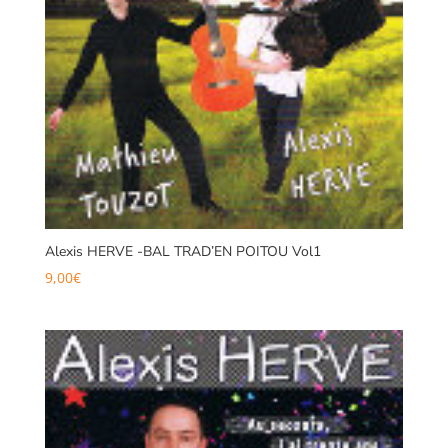
Alexis HERVE -BAL TRAD’EN POITOU Vol1
9,00
€