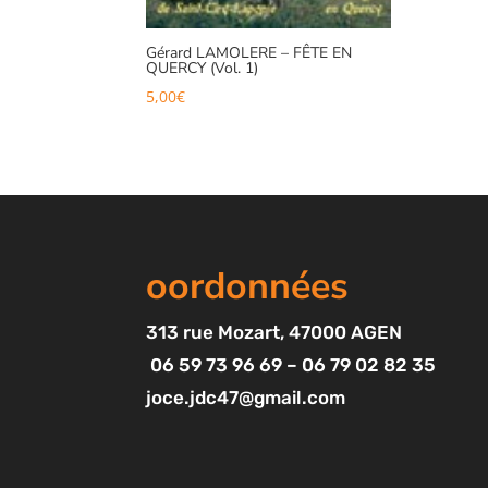
Gérard LAMOLERE – FÊTE EN
QUERCY (Vol. 1)
5,00
€
oordonnées
313
rue Mozart
, 47000 AGEN
06 59 73 96 69 – 06 79 02 82 35
joce.jdc47@gmail.com