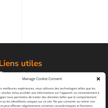
Liens utiles
Mentions légales
Manage Cookie Consent
CGV
Politiques de confidentialité
les meilleures expériences, nous utilisons des technologies telles que les
 stocker et/ou accéder aux informations sur l'appareil. Le consentement à
ogies nous permettra de traiter des données telles que le comportement
n ou les identifiants uniques sur ce site. Ne pas consentir ou retirer son
t peut affecter négativement certaines caractéristiques et fonctions.