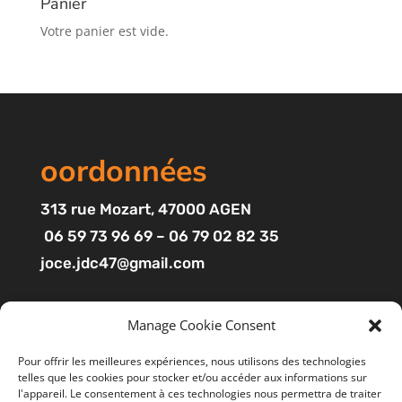
Panier
Votre panier est vide.
oordonnées
313
rue Mozart
, 47000 AGEN
06 59 73 96 69 – 06 79 02 82 35
joce.jdc47@gmail.com
Pages
Manage Cookie Consent
Boutique
Pour offrir les meilleures expériences, nous utilisons des technologies
telles que les cookies pour stocker et/ou accéder aux informations sur
Mon compte
l'appareil. Le consentement à ces technologies nous permettra de traiter