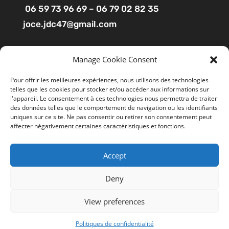
06 59 73 96 69 – 06 79 02 82 35
joce.jdc47@gmail.com
Pages
Manage Cookie Consent
Boutique
Pour offrir les meilleures expériences, nous utilisons des technologies
telles que les cookies pour stocker et/ou accéder aux informations sur
Mon compte
l'appareil. Le consentement à ces technologies nous permettra de traiter
Contact
des données telles que le comportement de navigation ou les identifiants
uniques sur ce site. Ne pas consentir ou retirer son consentement peut
affecter négativement certaines caractéristiques et fonctions.
Liens utiles
Accept
Mentions légales
Ce site utilise des cookies pour améliorer votre
expérience. En cliquant sur “ACCEPTER”, vous consentez à
CGV
Deny
l'utilisation de tous les cookies. Vous pouvez suivre le lien
Politiques de confidentialité
"Cookie Settings" gérer les options de navigation.
View preferences
Cookie Settings
REJETER
TOUT ACCEPTER
Politiques de confidentialité