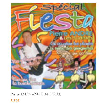
initial
actuel
était :
est :
8,00€.
5,00€.
Pierre ANDRE – SPECIAL FIESTA
8,50
€