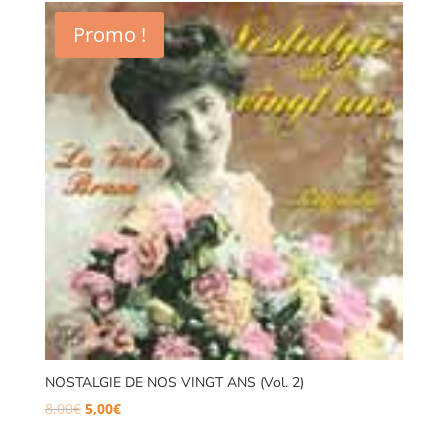
Promo !
NOSTALGIE DE NOS VINGT ANS (Vol. 2)
Le
Le
8,00
€
5,00
€
prix
prix