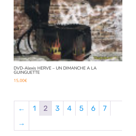
DVD-Alexis HERVE – UN DIMANCHE A LA
GUINGUETTE
15,00
€
←
1
2
3
4
5
6
7
→