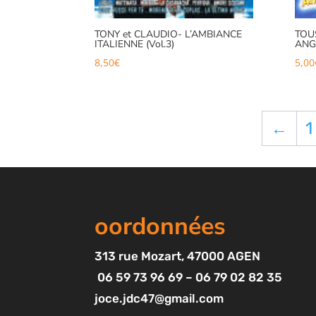
TONY et CLAUDIO- L’AMBIANCE
TOU
ITALIENNE (Vol.3)
ANG
8,50
€
5,00
←
1
oordonnées
313
rue Mozart
, 47000 AGEN
06 59 73 96 69 – 06 79 02 82 35
joce.jdc47@gmail.com