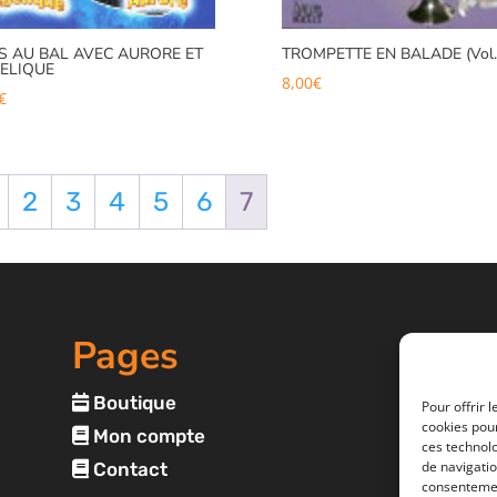
S AU BAL AVEC AURORE ET
TROMPETTE EN BALADE (Vol.
ELIQUE
8,00
€
€
2
3
4
5
6
7
Pages
Boutique
Pour offrir 
cookies pour
Mon compte
ces technol
de navigatio
Contact
consentemen