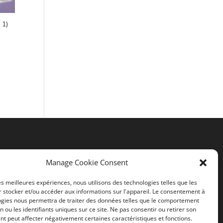
 1)
Liens utiles
Manage Cookie Consent
Mentions légales
les meilleures expériences, nous utilisons des technologies telles que les
 stocker et/ou accéder aux informations sur l'appareil. Le consentement à
CGV
ogies nous permettra de traiter des données telles que le comportement
n ou les identifiants uniques sur ce site. Ne pas consentir ou retirer son
Politiques de confidentialité
t peut affecter négativement certaines caractéristiques et fonctions.