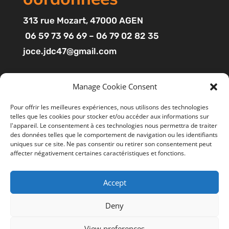
313
rue Mozart
, 47000 AGEN
06 59 73 96 69 – 06 79 02 82 35
joce.jdc47@gmail.com
Pages
Manage Cookie Consent
Boutique
Pour offrir les meilleures expériences, nous utilisons des technologies
telles que les cookies pour stocker et/ou accéder aux informations sur
Mon compte
l'appareil. Le consentement à ces technologies nous permettra de traiter
Contact
des données telles que le comportement de navigation ou les identifiants
uniques sur ce site. Ne pas consentir ou retirer son consentement peut
affecter négativement certaines caractéristiques et fonctions.
Liens utiles
Accept
Mentions légales
Ce site utilise des cookies pour améliorer votre
expérience. En cliquant sur “ACCEPTER”, vous consentez à
CGV
Deny
l'utilisation de tous les cookies. Vous pouvez suivre le lien
Politiques de confidentialité
"Cookie Settings" gérer les options de navigation.
View preferences