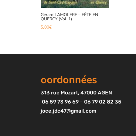
Gérard LAMOLERE – FÊTE EN
QUERCY (Vol. 1)
5,00
€
oordonnées
313
rue Mozart
, 47000 AGEN
06 59 73 96 69 – 06 79 02 82 35
joce.jdc47@gmail.com