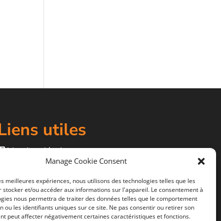
Liens utiles
Mentions légales
Manage Cookie Consent
CGV
Politiques de confidentialité
les meilleures expériences, nous utilisons des technologies telles que les
 stocker et/ou accéder aux informations sur l'appareil. Le consentement à
ogies nous permettra de traiter des données telles que le comportement
n ou les identifiants uniques sur ce site. Ne pas consentir ou retirer son
t peut affecter négativement certaines caractéristiques et fonctions.