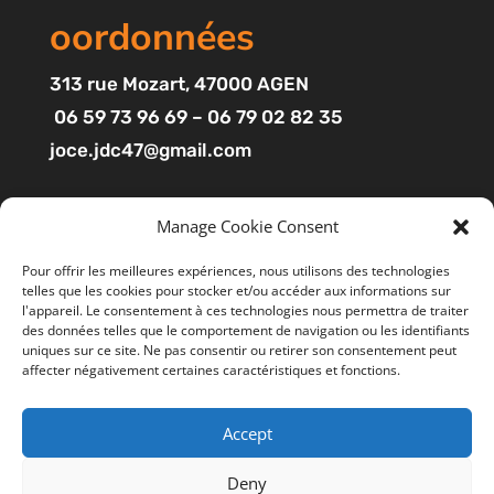
oordonnées
313
rue Mozart
, 47000 AGEN
06 59 73 96 69 – 06 79 02 82 35
joce.jdc47@gmail.com
Pages
Manage Cookie Consent
Boutique
Pour offrir les meilleures expériences, nous utilisons des technologies
telles que les cookies pour stocker et/ou accéder aux informations sur
Mon compte
l'appareil. Le consentement à ces technologies nous permettra de traiter
Contact
des données telles que le comportement de navigation ou les identifiants
uniques sur ce site. Ne pas consentir ou retirer son consentement peut
affecter négativement certaines caractéristiques et fonctions.
Liens utiles
Accept
Mentions légales
Ce site utilise des cookies pour améliorer votre
expérience. En cliquant sur “ACCEPTER”, vous consentez à
CGV
Deny