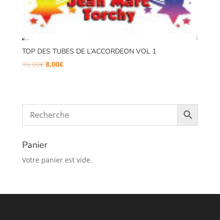
TOP DES TUBES DE L’ACCORDEON VOL 1
Le
Le
10,00
€
8,00
€
prix
prix
initial
actuel
était :
est :
10,00€.
8,00€.
Panier
Votre panier est vide.