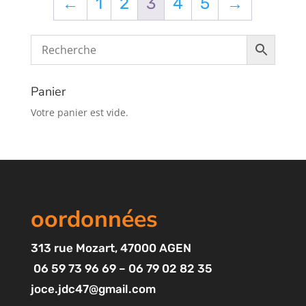
←
1
2
3
4
5
→
Panier
Votre panier est vide.
oordonnées
313
rue Mozart
, 47000 AGEN
06 59 73 96 69 – 06 79 02 82 35
joce.jdc47@gmail.com