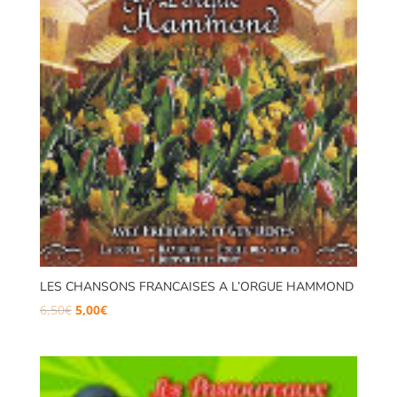
LES CHANSONS FRANCAISES A L’ORGUE HAMMOND
Le
Le
6,50
€
5,00
€
prix
prix
initial
actuel
était :
est :
6,50€.
5,00€.