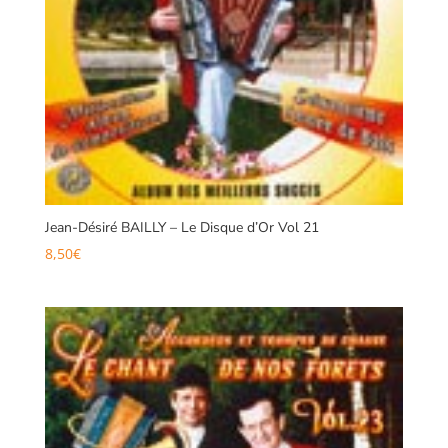
Jean-Désiré BAILLY – Le Disque d’Or Vol 21
8,50
€