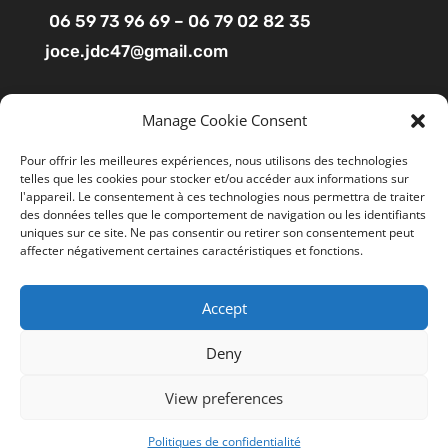
06 59 73 96 69 – 06 79 02 82 35
joce.jdc47@gmail.com
Pages
Manage Cookie Consent
Boutique
Pour offrir les meilleures expériences, nous utilisons des technologies
telles que les cookies pour stocker et/ou accéder aux informations sur
Mon compte
l'appareil. Le consentement à ces technologies nous permettra de traiter
Contact
des données telles que le comportement de navigation ou les identifiants
uniques sur ce site. Ne pas consentir ou retirer son consentement peut
affecter négativement certaines caractéristiques et fonctions.
Liens utiles
Accept
Mentions légales
Ce site utilise des cookies pour améliorer votre
expérience. En cliquant sur “ACCEPTER”, vous consentez à
CGV
Deny
l'utilisation de tous les cookies. Vous pouvez suivre le lien
Politiques de confidentialité
"Cookie Settings" gérer les options de navigation.
View preferences
Cookie Settings
REJETER
TOUT ACCEPTER
Politiques de confidentialité