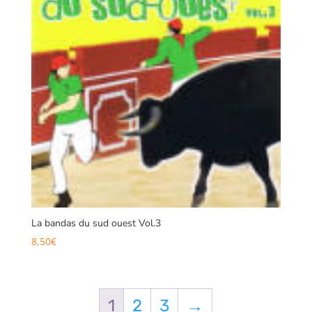
La bandas du sud ouest Vol.3
8,50
€
1
2
3
→